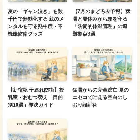
夏の「ギャン泣き」を数
【7月のまどろみ予報】猛
千円で無効化する 親のメ
暑と夏休みから頭を守る
ンタルを守る熱中症・不
「防衛的体温管理」の避
機嫌防衛グッズ
難拠点3選
【新宿駅 子連れ防衛】授
猛暑からの完全逃亡 夏の
乳室・おむつ替え「目的
ニセコで叶える空白のし
別10選」即決ガイド
おり設計術