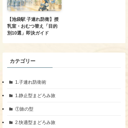
【池袋駅 子連れ防衛】授
乳室・おむつ替え「目的
別10選」即決ガイド
カテゴリー
1.子連れ防衛術
1.静止型まどろみ旅
①旅の型
2.快適型まどろみ旅