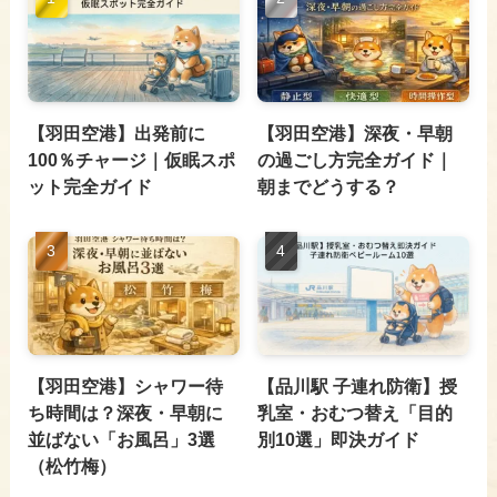
【羽田空港】出発前に
【羽田空港】深夜・早朝
100％チャージ｜仮眠スポ
の過ごし方完全ガイド｜
ット完全ガイド
朝までどうする？
【羽田空港】シャワー待
【品川駅 子連れ防衛】授
ち時間は？深夜・早朝に
乳室・おむつ替え「目的
並ばない「お風呂」3選
別10選」即決ガイド
（松竹梅）