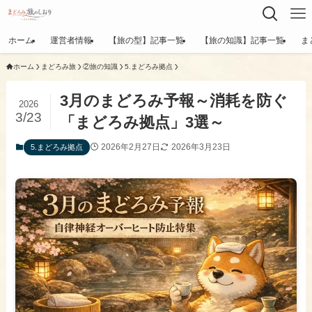
ホーム
運営者情報
【旅の型】記事一覧
【旅の知識】記事一覧
ま
ホーム
まどろみ旅
②旅の知識
​5.まどろみ拠点
3月のまどろみ予報～消耗を防ぐ
2026
3/23
「まどろみ拠点」3選～
2026年2月27日
2026年3月23日
​5.まどろみ拠点