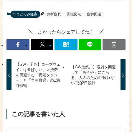
​5.まどろみ拠点
判断疲れ
回復拠点
疲労回避
よかったらシェアしてね！
【GW・函館】ロープウェ
【GW鬼怒川】混雑を回避
イには並ばない。大渋滞
して「あさや」にこも
を回避する「夜景タクシ
る。大人のための“疲れな
ー」と「早朝撤退」の1泊
い”1泊2日設計
2日設計
この記事を書いた人