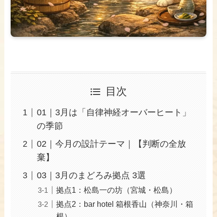
目次
01｜3月は「自律神経オーバーヒート」
の季節
02｜今月の設計テーマ｜【判断の全放
棄】
03｜3月のまどろみ拠点 3選
拠点1：松島一の坊（宮城・松島）
拠点2：bar hotel 箱根香山（神奈川・箱
根）