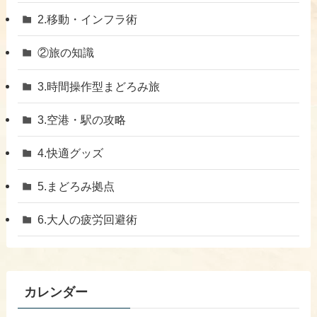
​2.移動・インフラ術
②旅の知識
3.時間操作型まどろみ旅
​3.空港・駅の攻略
​4.快適グッズ
​5.まどろみ拠点
6.大人の疲労回避術
カレンダー