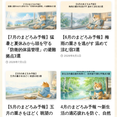
【7月のまどろみ予報】猛
【6月のまどろみ予報】梅
暑と夏休みから頭を守る
雨の重さを逃がす 温めて
「防衛的体温管理」の避難
涼む宿3選
拠点3選
2026年6月1日
2026年7月1日
【5月のまどろみ予報】五
4月のまどろみ予報 〜新生
月の重さをほどく 眺望の
活の適応疲れを防ぐ、自然