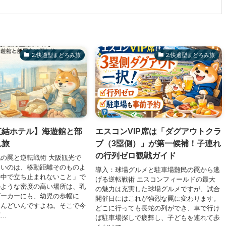
2.快適型まどろみ旅
2.快適型まどろみ旅
直結ホテル】海遊館と部
エスコンVIP席は「ダグアウトクラ
れ旅
ブ（3塁側）」が第一候補！子連れ
の行列ゼロ観戦ガイド
の罠と逆転戦術 大阪観光で
すいのは、移動距離そのものよ
導入：球場グルメと駐車場難民の罠から逃
の中で立ち止まれないこと」で
げる逆転戦術 エスコンフィールドの最大
のような密度の高い場所は、乳
の魅力は充実した球場グルメですが、試合
ビーカーにも、幼児の歩幅に
開催日にはこれが強烈な罠に変わります。
しんどいんですよね。そこで今
どこに行っても長蛇の列ができ、車で行け
..
ば駐車場探しで疲弊し、子どもを連れて歩