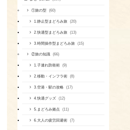
(60)
①旅の型
(20)
1.静止型まどろみ旅
(13)
2.快適型まどろみ旅
(15)
3.時間操作型まどろみ旅
(66)
②旅の知識
(9)
1.子連れ防衛術
(8)
​2.移動・インフラ術
(17)
​3.空港・駅の攻略
(12)
​4.快適グッズ
(11)
​5.まどろみ拠点
(7)
6.大人の疲労回避術