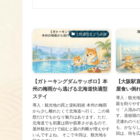
2.快適型まどろみ旅
【ガトーキングダムサッポロ】本
【大阪駅
州の梅雨から逃げる北海道快適型
屋食い倒
ステイ
導入：観光地
親を削りや
導入：観光地の罠と逆転戦術 本州の梅雨
り「人混み
から少し離れたくて北海道へ行く。この発
す。道頓堀
想だけでもかなり魅力はあります。ただ、
児連れのベ
北海道でも初夏は雨や肌寒さがあるので、
も、かなり
屋外観光だけで組むと親の判断が増えやす
回は、街を広.
いんですよね。 そこで今回は、観光地を