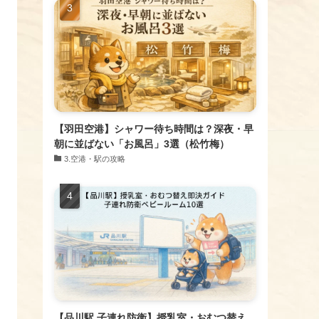
【羽田空港】シャワー待ち時間は？深夜・早
朝に並ばない「お風呂」3選（松竹梅）
​3.空港・駅の攻略
【品川駅 子連れ防衛】授乳室・おむつ替え