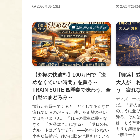
2026年3月13日
2026年2月2
2.快適型まどろみ旅
【究極の快適型】100万円で「決
【舞浜】
めなくていい時間」を買う～
大人が「
TRAIN SUITE 四季島で味わう、全
う、疲れ
自動のまどろみ～
ディズニー
だ。 「夢の
旅行から帰ってくると、どうしてあんなに
のように並
疲れているのだろう。 歩いた距離のせい
帰る。そんな
ではありません。 「11時の電車に乗らな
は、もう卒業
きゃ」「お昼はどこにする?」「明日の観
ミリも無理を
光ルートはどうする?」 ——終わりのない
正解ルート。 
小さな決断が、静かに脳を消耗させている