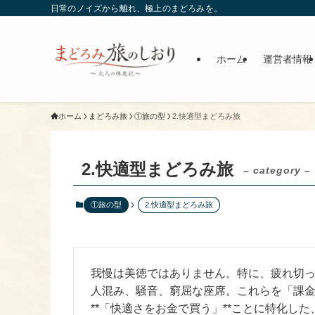
日常のノイズから離れ、極上のまどろみを。
ホーム
運営者情報
ホーム
まどろみ旅
①旅の型
2.快適型まどろみ旅
2.快適型まどろみ旅
– category –
①旅の型
2.快適型まどろみ旅
我慢は美徳ではありません。特に、疲れ切
人混み、騒音、窮屈な座席。これらを「課
**「快適さをお金で買う」**ことに特化し