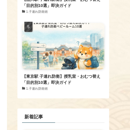
「目的別10選」即決ガイド
1.子連れ防衛術
【東京駅 子連れ防衛】授乳室・おむつ替え
「目的別10選」即決ガイド
1.子連れ防衛術
新着記事