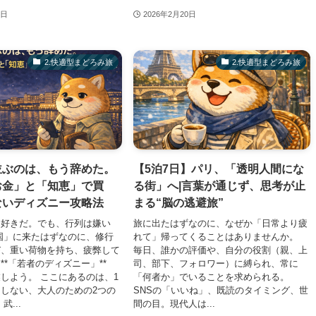
4日
2026年2月20日
2.快適型まどろみ旅
2.快適型まどろみ旅
並ぶのは、もう辞めた。
【5泊7日】パリ、「透明人間にな
お金」と「知恵」で買
る街」へ|言葉が通じず、思考が止
ないディズニー攻略法
まる“脳の逃避旅”
は好きだ。でも、行列は嫌い
旅に出たはずなのに、なぜか「日常より疲
国」に来たはずなのに、修行
れて」帰ってくることはありませんか。
び、重い荷物を持ち、疲弊して
毎日、誰かの評価や、自分の役割（親、上
**「若者のディズニー」**
司、部下、フォロワー）に縛られ、常に
しよう。 ここにあるのは、1
「何者か」でいることを求められる。
しない、大人のための2つの
SNSの「いいね」、既読のタイミング、世
武...
間の目。現代人は...