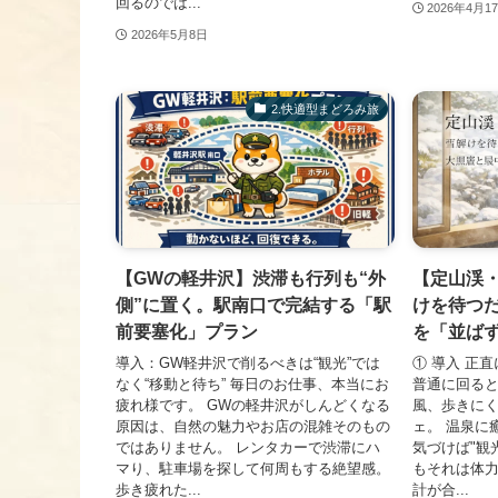
回るのでは...
2026年4月1
2026年5月8日
2.快適型まどろみ旅
【GWの軽井沢】渋滞も行列も“外
【定山渓
側”に置く。駅南口で完結する「駅
けを待つ
前要塞化」プラン
を「並ば
導入：GW軽井沢で削るべきは“観光”では
① 導入 正
なく“移動と待ち” 毎日のお仕事、本当にお
普通に回ると
疲れ様です。 GWの軽井沢がしんどくなる
風、歩きに
原因は、自然の魅力やお店の混雑そのもの
ェ。 温泉に
ではありません。 レンタカーで渋滞にハ
気づけば"観
マり、駐車場を探して何周もする絶望感。
もそれは体力
歩き疲れた...
計が合...