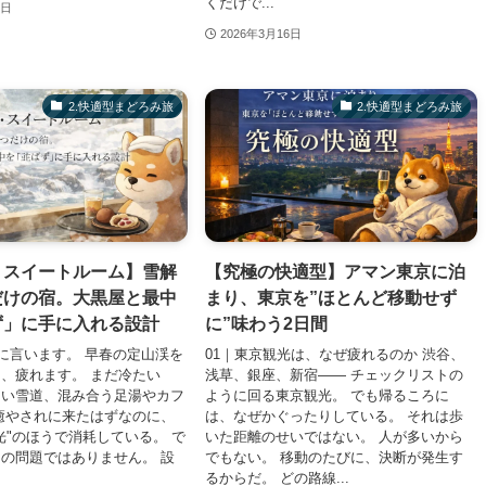
くだけで...
7日
2026年3月16日
2.快適型まどろみ旅
2.快適型まどろみ旅
・スイートルーム】雪解
【究極の快適型】アマン東京に泊
だけの宿。大黒屋と最中
まり、東京を”ほとんど移動せず
ず」に手に入れる設計
に”味わう2日間
直に言います。 早春の定山渓を
01｜東京観光は、なぜ疲れるのか 渋谷、
、疲れます。 まだ冷たい
浅草、銀座、新宿—— チェックリストの
くい雪道、混み合う足湯やカフ
ように回る東京観光。 でも帰るころに
癒やされに来たはずなのに、
は、なぜかぐったりしている。 それは歩
光"のほうで消耗している。 で
いた距離のせいではない。 人が多いから
の問題ではありません。 設
でもない。 移動のたびに、決断が発生す
るからだ。 どの路線...