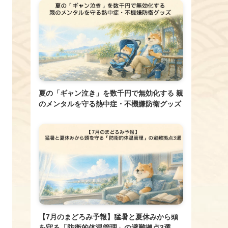
夏の「ギャン泣き」を数千円で無効化する 親
のメンタルを守る熱中症・不機嫌防衛グッズ
【7月のまどろみ予報】猛暑と夏休みから頭
を守る「防衛的体温管理」の避難拠点3選