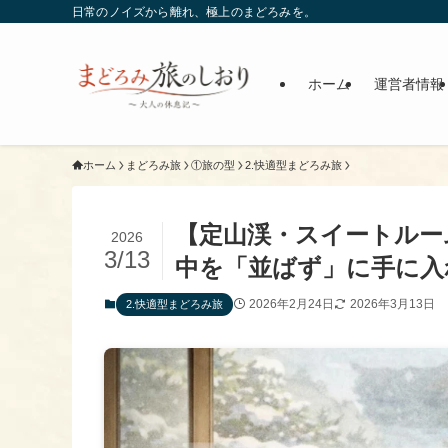
日常のノイズから離れ、極上のまどろみを。
ホーム
運営者情報
ホーム
まどろみ旅
①旅の型
2.快適型まどろみ旅
【定山渓・スイートルー
2026
3/13
中を「並ばず」に手に入
2026年2月24日
2026年3月13日
2.快適型まどろみ旅