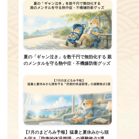
夏の「ギャン泣き」を数千円で無効化する 親
のメンタルを守る熱中症・不機嫌防衛グッズ
【7月のまどろみ予報】猛暑と夏休みから頭
を守る「防衛的体温管理」の避難拠点3選