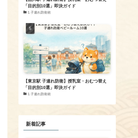
「目的別10選」即決ガイド
1.子連れ防衛術
【東京駅 子連れ防衛】授乳室・おむつ替え
「目的別10選」即決ガイド
1.子連れ防衛術
新着記事