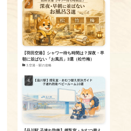
【羽田空港】シャワー待ち時間は？深夜・早
朝に並ばない「お風呂」3選（松竹梅）
​3.空港・駅の攻略
【品川駅 子連れ防衛】授乳室・おむつ替え