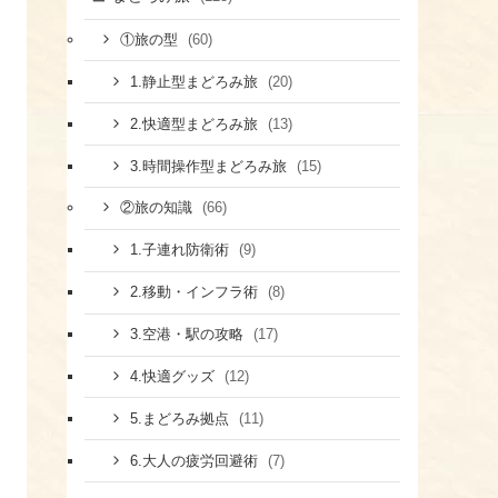
(60)
①旅の型
(20)
1.静止型まどろみ旅
(13)
2.快適型まどろみ旅
(15)
3.時間操作型まどろみ旅
(66)
②旅の知識
(9)
1.子連れ防衛術
(8)
​2.移動・インフラ術
(17)
​3.空港・駅の攻略
(12)
​4.快適グッズ
(11)
​5.まどろみ拠点
(7)
6.大人の疲労回避術