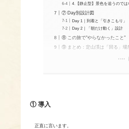
4.【静止型】景色を追うので
⑦ Day別設計図
Day 1｜到着と「引きこもり」
Day 2｜「朝だけ動く」設計
⑧ この旅で”やらなかったこと”
⑨ まとめ：定山渓は「回る」場
① 導入
正直に言います。