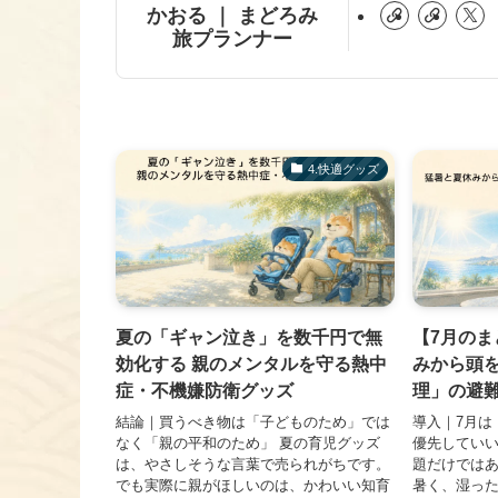
かおる ｜ まどろみ
旅プランナー
​4.快適グッズ
夏の「ギャン泣き」を数千円で無
【7月の
効化する 親のメンタルを守る熱中
みから頭
症・不機嫌防衛グッズ
理」の避難
結論｜買うべき物は「子どものため」では
導入｜7月は
なく「親の平和のため」 夏の育児グッズ
優先していい
は、やさしそうな言葉で売られがちです。
題だけでは
でも実際に親がほしいのは、かわいい知育
暑く、湿っ