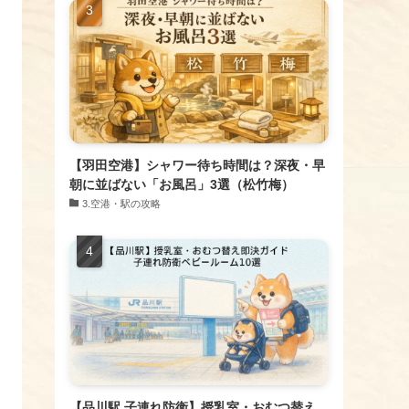
【羽田空港】シャワー待ち時間は？深夜・早
朝に並ばない「お風呂」3選（松竹梅）
​3.空港・駅の攻略
【品川駅 子連れ防衛】授乳室・おむつ替え