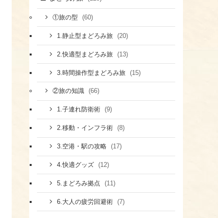
(60)
①旅の型
(20)
1.静止型まどろみ旅
(13)
2.快適型まどろみ旅
(15)
3.時間操作型まどろみ旅
(66)
②旅の知識
(9)
1.子連れ防衛術
(8)
​2.移動・インフラ術
(17)
​3.空港・駅の攻略
(12)
​4.快適グッズ
(11)
​5.まどろみ拠点
(7)
6.大人の疲労回避術