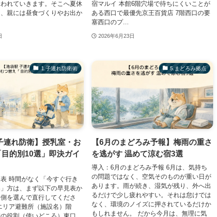
奪われていきます。そこへ夏休
宿マルイ 本館6階穴場で待ちにくいことが
と、親には昼食づくりやお出か
ある西口で最優先京王百貨店 7階西口の要
塞西口のプ...
日
2026年6月23日
1.子連れ防衛術
​5.まどろみ拠点
子連れ防衛】授乳室・お
【6月のまどろみ予報】梅雨の重さ
目的別10選」即決ガイ
を逃がす 温めて涼む宿3選
導入：6月のまどろみ予報 6月は、気持ち
の問題ではなく、空気そのものが重い日が
表 時間がなく「今すぐ行き
あります。雨が続き、湿気が残り、外へ出
い」方は、まず以下の早見表か
るだけで少し疲れやすい。それは怠けでは
口側を選んで直行してくださ
なく、環境のノイズに押されているだけか
エリア避難所（施設名）階
もしれません。 だから今月は、無理に気
衛の役割（使いどころ）東口