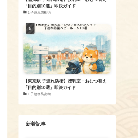
「目的別10選」即決ガイド
1.子連れ防衛術
【東京駅 子連れ防衛】授乳室・おむつ替え
「目的別10選」即決ガイド
1.子連れ防衛術
新着記事