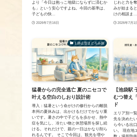
より「今日は抱っこ地獄にならずに済むか
じわと力を
も」という安心ですよね。今回の基準は、
みが始まる
子どもの快...
けの相談ま...
2026年7月16日
2026年7月1
1.静止型まどろみ旅
猛暑からの完全逃亡 夏のニセコで
【池袋駅 
叶える空白のしおり設計術
むつ替え「
ド
導入：猛暑という命がけの修行からの離脱
本州の夏休みは、出かけるだけでかなり重
エリア別一覧
いです。暑さの中で子どもを歩かせ、熱中
先を決めた
症を気にし、冷たい物と休憩場所を探し続
ら今いる出
ける。それだけで、親の一日はかなり削ら
い。 現在地
れるんです。 そこで今回は、観光を増や
数・場所防