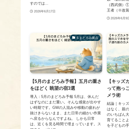
すのでは...
（西武側）①
王者（※改装中
2026年6月17日
2026年6月9
​5.まどろみ拠点
【5月のまどろみ予報】五月の重さ
【キッズ
をほどく 眺望の宿3選
って抱っこ
メラ術
導入：5月のまどろみ予報 5月は、休んだ
はずなのにまだ重い。そんな感覚が出やす
結論｜キッ
い時期です。GWの人混みや移動の疲れが
はなく、親の
抜けきらないまま、また日常の細かい作業
のいちばん
へ戻るからなんですよね。 しかも日常
育てること
は、近くを見る時間で埋まっています。ス
を子どもの