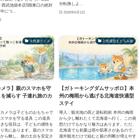
分転換しよ...
 西武池袋本店5階東口の絶対
につ...
2026年6月1日
日
​4.快適グッズ
2.快適型まどろみ旅
カメラ】親のスマホを守
【ガトーキングダムサッポロ】本
を減らす 子連れ旅のカ
州の梅雨から逃げる北海道快適型
ステイ
ズカメラは子どものおもちゃで
導入：観光地の罠と逆転戦術 本州の梅雨
スマホを守る道具 この道具
から少し離れたくて北海道へ行く。この発
大きな役目は、子どもの感性を
想だけでもかなり魅力はあります。ただ、
より先にあります。親のスマホ
北海道でも初夏は雨や肌寒さがあるので、
手から離し、旅の土台を安定さ
屋外観光だけで組むと親の判断が増えやす