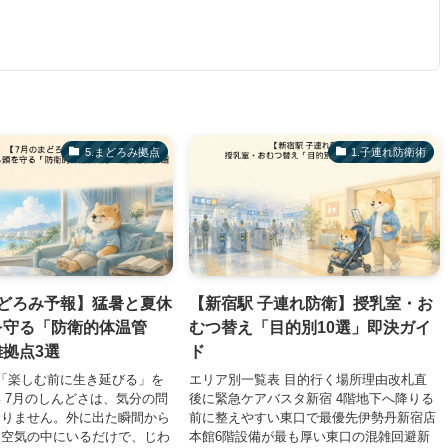
​5.まどろみ拠点
1.子連れ防衛術
まどろみ予報】猛暑と夏休
【新宿駅 子連れ防衛】授乳室・お
を守る「防衛的体温管
むつ替え「目的別10選」即決ガイ
拠点3選
ド
「楽しむ前に生き延びる」を
エリア別一覧表 目的行く場所理由改札直
 7月のしんどさは、気分の問
後に緊急ケアバスタ新宿 4階地下へ降りる
ありません。外に出た瞬間から
前に整えやすい東口で最優先伊勢丹新宿店
た空気の中にいるだけで、じわ
本館6階設備が最も厚い東口の混雑回避新