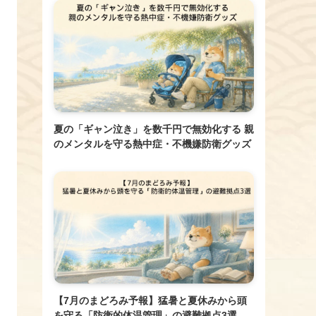
夏の「ギャン泣き」を数千円で無効化する 親
のメンタルを守る熱中症・不機嫌防衛グッズ
【7月のまどろみ予報】猛暑と夏休みから頭
を守る「防衛的体温管理」の避難拠点3選