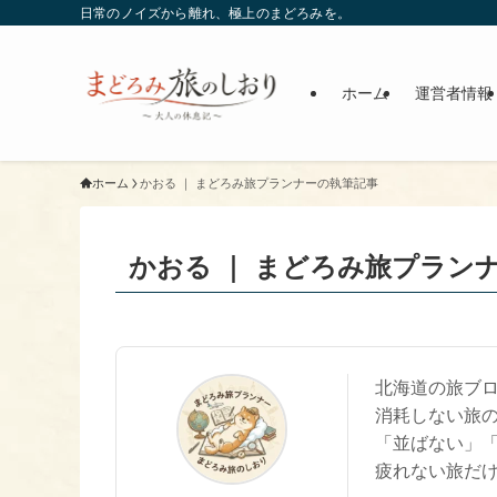
日常のノイズから離れ、極上のまどろみを。
ホーム
運営者情報
ホーム
かおる ｜ まどろみ旅プランナーの執筆記事
かおる ｜ まどろみ旅プラン
北海道の旅ブ
消耗しない旅
「並ばない」
疲れない旅だ