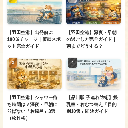
【羽田空港】出発前に
【羽田空港】深夜・早朝
100％チャージ｜仮眠スポ
の過ごし方完全ガイド｜
ット完全ガイド
朝までどうする？
【羽田空港】シャワー待
【品川駅 子連れ防衛】授
ち時間は？深夜・早朝に
乳室・おむつ替え「目的
並ばない「お風呂」3選
別10選」即決ガイド
（松竹梅）