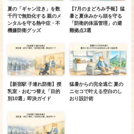
夏の「ギャン泣き」を数
【7月のまどろみ予報】猛
千円で無効化する 親のメ
暑と夏休みから頭を守る
ンタルを守る熱中症・不
「防衛的体温管理」の避
機嫌防衛グッズ
難拠点3選
【新宿駅 子連れ防衛】授
猛暑からの完全逃亡 夏の
乳室・おむつ替え「目的
ニセコで叶える空白のし
別10選」即決ガイド
おり設計術