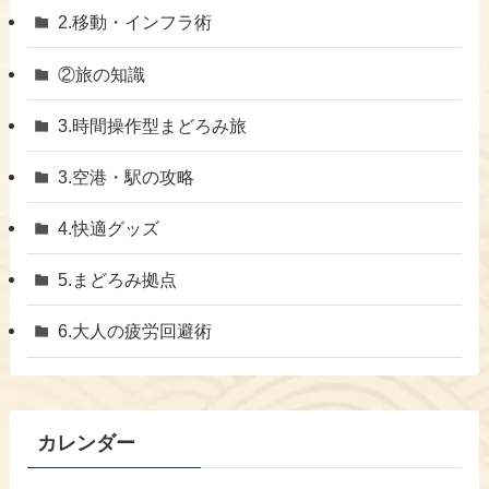
​2.移動・インフラ術
②旅の知識
3.時間操作型まどろみ旅
​3.空港・駅の攻略
​4.快適グッズ
​5.まどろみ拠点
6.大人の疲労回避術
カレンダー