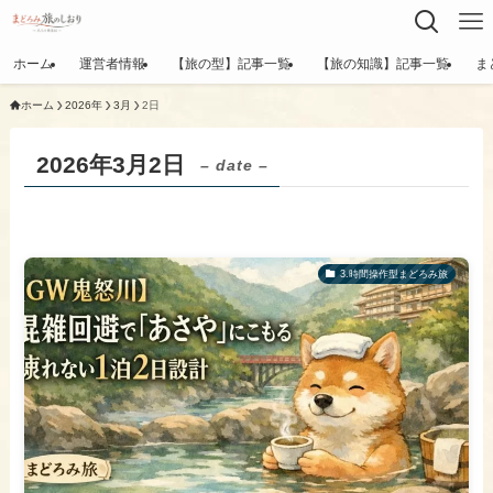
ホーム
運営者情報
【旅の型】記事一覧
【旅の知識】記事一覧
ま
ホーム
2026年
3月
2日
2026年3月2日
– date –
3.時間操作型まどろみ旅