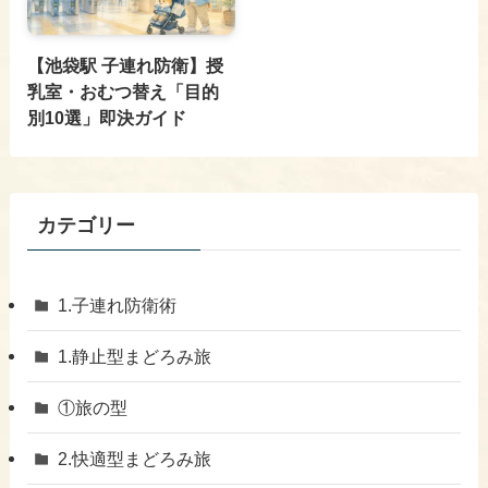
【池袋駅 子連れ防衛】授
乳室・おむつ替え「目的
別10選」即決ガイド
カテゴリー
1.子連れ防衛術
1.静止型まどろみ旅
①旅の型
2.快適型まどろみ旅