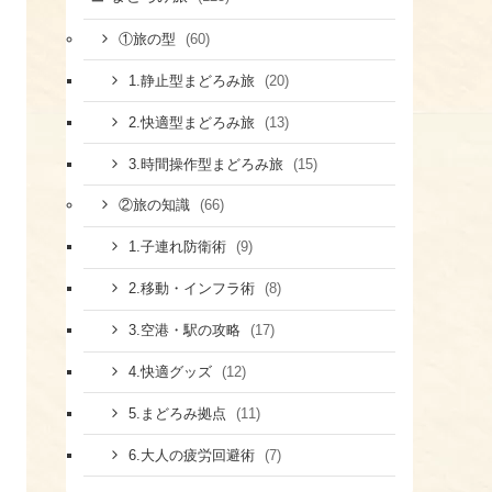
(60)
①旅の型
(20)
1.静止型まどろみ旅
(13)
2.快適型まどろみ旅
(15)
3.時間操作型まどろみ旅
(66)
②旅の知識
(9)
1.子連れ防衛術
(8)
​2.移動・インフラ術
(17)
​3.空港・駅の攻略
(12)
​4.快適グッズ
(11)
​5.まどろみ拠点
(7)
6.大人の疲労回避術