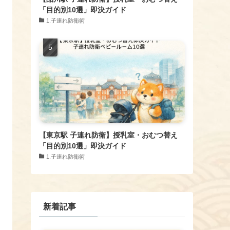
「目的別10選」即決ガイド
1.子連れ防衛術
【東京駅 子連れ防衛】授乳室・おむつ替え
「目的別10選」即決ガイド
1.子連れ防衛術
新着記事