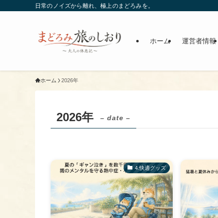
日常のノイズから離れ、極上のまどろみを。
ホーム
運営者情報
ホーム
2026年
2026年
– date –
​4.快適グッズ