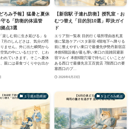
まどろみ予報】猛暑と夏休
【新宿駅 子連れ防衛】授乳室・お
を守る「防衛的体温管
むつ替え「目的別10選」即決ガイ
拠点3選
ド
「楽しむ前に生き延びる」を
エリア別一覧表 目的行く場所理由改札直
 7月のしんどさは、気分の問
後に緊急ケアバスタ新宿 4階地下へ降りる
ありません。外に出た瞬間から
前に整えやすい東口で最優先伊勢丹新宿店
た空気の中にいるだけで、じわ
本館6階設備が最も厚い東口の混雑回避新
奪われていきます。そこへ夏休
宿マルイ 本館6階穴場で待ちにくいことが
と、親には昼食づくりやお出か
ある西口で最優先京王百貨店 7階西口の要
塞西口のプ...
日
2026年6月23日
1.子連れ防衛術
​5.まどろみ拠点