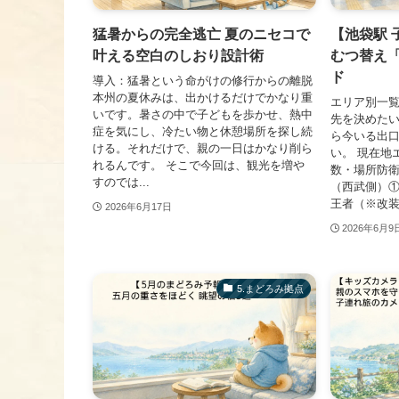
猛暑からの完全逃亡 夏のニセコで
【池袋駅 
叶える空白のしおり設計術
むつ替え「
ド
導入：猛暑という命がけの修行からの離脱
本州の夏休みは、出かけるだけでかなり重
エリア別一覧
いです。暑さの中で子どもを歩かせ、熱中
先を決めた
症を気にし、冷たい物と休憩場所を探し続
ら今いる出
ける。それだけで、親の一日はかなり削ら
い。 現在地
れるんです。 そこで今回は、観光を増や
数・場所防
すのでは...
（西武側）①
王者（※改装中
2026年6月17日
2026年6月9
​5.まどろみ拠点