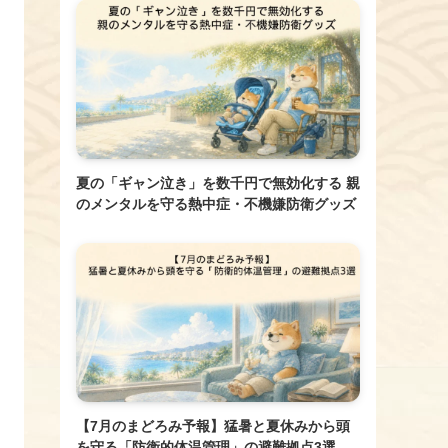
夏の「ギャン泣き」を数千円で無効化する 親
のメンタルを守る熱中症・不機嫌防衛グッズ
【7月のまどろみ予報】猛暑と夏休みから頭
を守る「防衛的体温管理」の避難拠点3選