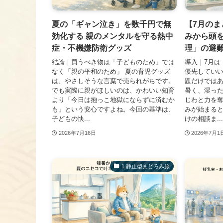
夏の「ギャン泣き」を数千円で無
【7月の
効化する 親のメンタルを守る熱中
みから頭
症・不機嫌防衛グッズ
理」の避難
結論｜買うべき物は「子どものため」では
導入｜7月は
なく「親の平和のため」 夏の育児グッズ
優先していい
は、やさしそうな言葉で売られがちです。
題だけでは
でも実際に親がほしいのは、かわいい知育
暑く、湿っ
より「今日は抱っこ地獄にならずに済むか
じわと力を
も」という安心ですよね。今回の基準は、
みが始まる
子どもの快...
けの相談ま...
2026年7月16日
2026年7月1
1.静止型まどろみ旅