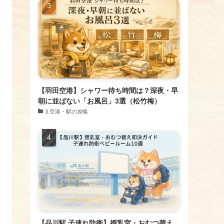
【羽田空港】シャワー待ち時間は？深夜・早
朝に並ばない「お風呂」3選（松竹梅）
​3.空港・駅の攻略
【品川駅 子連れ防衛】授乳室・おむつ替え