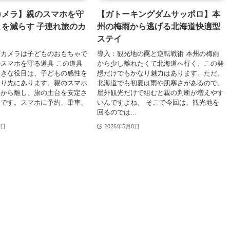
カメラ】親のスマホを守
【ガトーキングダムサッポロ】本
を減らす 子連れ旅のカ
州の梅雨から逃げる北海道快適型
ステイ
ズカメラは子どものおもちゃで
導入：観光地の罠と逆転戦術 本州の梅雨
スマホを守る道具 この道具
から少し離れたくて北海道へ行く。この発
大きな役目は、子どもの感性を
想だけでもかなり魅力はあります。ただ、
より先にあります。親のスマホ
北海道でも初夏は雨や肌寒さがあるので、
手から離し、旅の土台を安定さ
屋外観光だけで組むと親の判断が増えやす
んです。スマホに予約、乗車、
いんですよね。 そこで今回は、観光地を
回るのでは...
8日
2026年5月8日