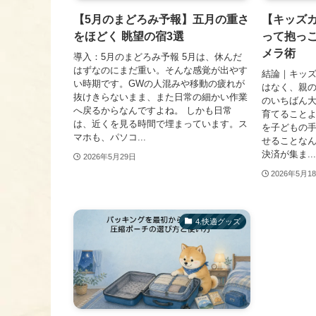
【5月のまどろみ予報】五月の重さ
【キッズ
をほどく 眺望の宿3選
って抱っこ
メラ術
導入：5月のまどろみ予報 5月は、休んだ
はずなのにまだ重い。そんな感覚が出やす
結論｜キッ
い時期です。GWの人混みや移動の疲れが
はなく、親の
抜けきらないまま、また日常の細かい作業
のいちばん
へ戻るからなんですよね。 しかも日常
育てること
は、近くを見る時間で埋まっています。ス
を子どもの
マホも、パソコ...
せることな
決済が集ま...
2026年5月29日
2026年5月1
​4.快適グッズ