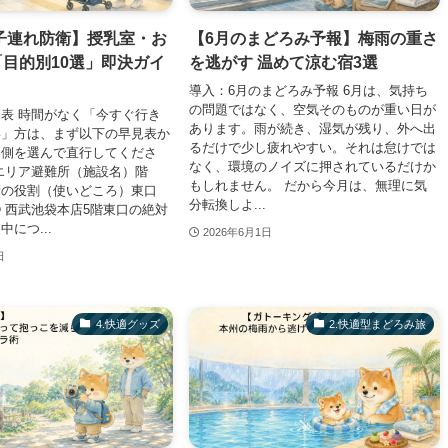
子連れ防衛】授乳室・お
【6月のまどろみ予報】梅雨の重さ
目的別10選」即決ガイ
を逃がす 温めて涼む宿3選
導入：6月のまどろみ予報 6月は、気持ち
の問題ではなく、空気そのものが重い日が
表 時間がなく「今すぐ行き
あります。雨が続き、湿気が残り、外へ出
い」方は、まず以下の早見表か
るだけで少し疲れやすい。それは怠けでは
口側を選んで直行してくださ
なく、環境のノイズに押されているだけか
エリア避難所（施設名）階
もしれません。 だから今月は、無理に気
衛の役割（使いどころ）東口
分転換しよ...
 西武池袋本店5階東口の絶対
につ...
2026年6月1日
日
​4.快適グッズ
2.快適型まどろみ旅