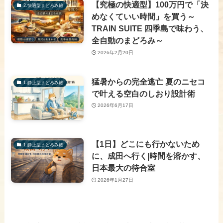
【究極の快適型】100万円で「決
2.快適型まどろみ旅
めなくていい時間」を買う～
TRAIN SUITE 四季島で味わう、
全自動のまどろみ～
2026年2月20日
猛暑からの完全逃亡 夏のニセコ
1.静止型まどろみ旅
で叶える空白のしおり設計術
2026年6月17日
【1日】どこにも行かないため
1.静止型まどろみ旅
に、成田へ行く|時間を溶かす、
日本最大の待合室
2026年1月27日