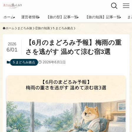
ホーム
運営者情報
【旅の型】記事一覧
【旅の知識】記事一覧
ま
ホーム
まどろみ旅
②旅の知識
​5.まどろみ拠点
【6月のまどろみ予報】梅雨の重
2026
6/01
さを逃がす 温めて涼む宿3選
2026年6月1日
​5.まどろみ拠点