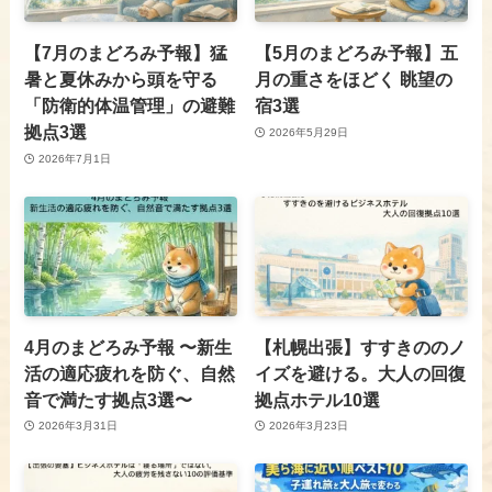
【7月のまどろみ予報】猛
【5月のまどろみ予報】五
暑と夏休みから頭を守る
月の重さをほどく 眺望の
「防衛的体温管理」の避難
宿3選
拠点3選
2026年5月29日
2026年7月1日
4月のまどろみ予報 〜新生
【札幌出張】すすきののノ
活の適応疲れを防ぐ、自然
イズを避ける。大人の回復
音で満たす拠点3選〜
拠点ホテル10選
2026年3月31日
2026年3月23日