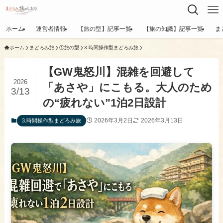
ホーム
運営者情報
【旅の型】記事一覧
【旅の知識】記事一覧
ま
ホーム
まどろみ旅
①旅の型
3.時間操作型まどろみ旅
【GW鬼怒川】混雑を回避して
2026
「あさや」にこもる。大人のため
3/13
の“疲れない”1泊2日設計
2026年3月2日
2026年3月13日
3.時間操作型まどろみ旅