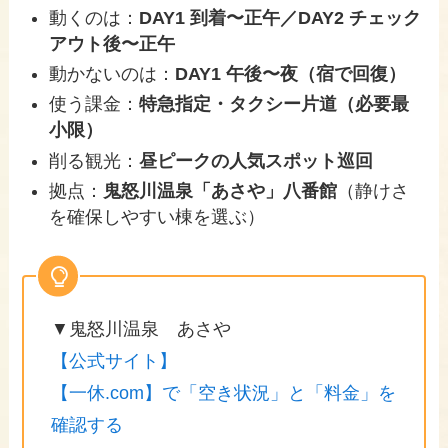
動くのは：
DAY1 到着〜正午／DAY2 チェック
アウト後〜正午
動かないのは：
DAY1 午後〜夜（宿で回復）
使う課金：
特急指定・タクシー片道（必要最
小限）
削る観光：
昼ピークの人気スポット巡回
拠点：
鬼怒川温泉「あさや」八番館
（静けさ
を確保しやすい棟を選ぶ）
▼鬼怒川温泉 あさや
【公式サイト】
【一休.com】で「空き状況」と「料金」を
確認する