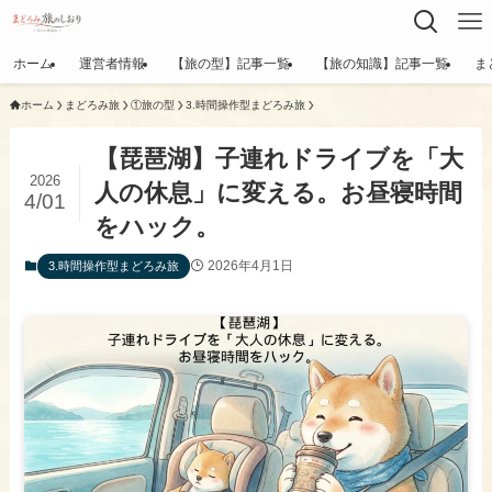
ホーム
運営者情報
【旅の型】記事一覧
【旅の知識】記事一覧
ま
ホーム
まどろみ旅
①旅の型
3.時間操作型まどろみ旅
【琵琶湖】子連れドライブを「大
2026
人の休息」に変える。お昼寝時間
4/01
をハック。
2026年4月1日
3.時間操作型まどろみ旅