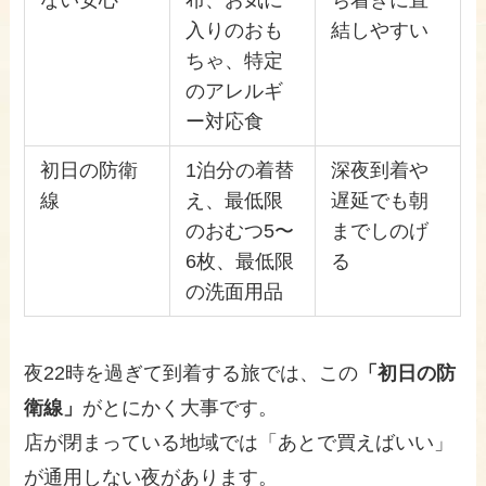
ない安心
布、お気に
ち着きに直
入りのおも
結しやすい
ちゃ、特定
のアレルギ
ー対応食
初日の防衛
1泊分の着替
深夜到着や
線
え、最低限
遅延でも朝
のおむつ5〜
までしのげ
6枚、最低限
る
の洗面用品
夜22時を過ぎて到着する旅では、この
「初日の防
衛線」
がとにかく大事です。
店が閉まっている地域では「あとで買えばいい」
が通用しない夜があります。