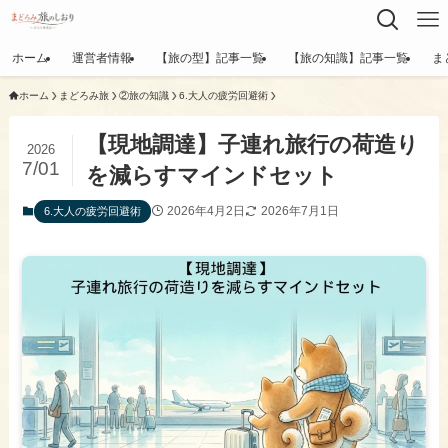
ホーム
運営者情報
【旅の型】記事一覧
【旅の知識】記事一覧
ま
ホーム
まどろみ旅
②旅の知識
6.大人の疲労回避術
【現地調達】子連れ旅行の荷造り
2026
7/01
を減らすマインドセット
2026年4月2日
2026年7月1日
6.大人の疲労回避術