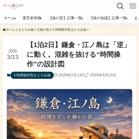
ホーム
運営者情報
【旅の型】記事一覧
【旅の知識】記事一覧
ま
ホーム
まどろみ旅
①旅の型
3.時間操作型まどろみ旅
【1泊2日】鎌倉・江ノ島は「逆」
2026
に動く。混雑を抜ける“時間操
3/13
作”の設計図
2026年2月13日
2026年3月13日
3.時間操作型まどろみ旅