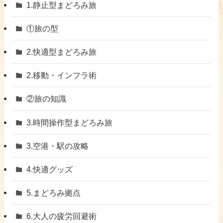
1.静止型まどろみ旅
①旅の型
2.快適型まどろみ旅
​2.移動・インフラ術
②旅の知識
3.時間操作型まどろみ旅
​3.空港・駅の攻略
​4.快適グッズ
​5.まどろみ拠点
6.大人の疲労回避術