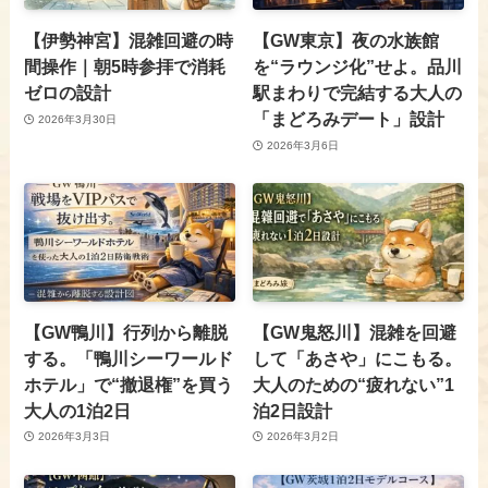
【伊勢神宮】混雑回避の時
【GW東京】夜の水族館
間操作｜朝5時参拝で消耗
を“ラウンジ化”せよ。品川
ゼロの設計
駅まわりで完結する大人の
「まどろみデート」設計
2026年3月30日
2026年3月6日
【GW鴨川】行列から離脱
【GW鬼怒川】混雑を回避
する。「鴨川シーワールド
して「あさや」にこもる。
ホテル」で“撤退権”を買う
大人のための“疲れない”1
大人の1泊2日
泊2日設計
2026年3月3日
2026年3月2日