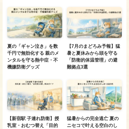
夏の「ギャン泣き」を数
【7月のまどろみ予報】猛
千円で無効化する 親のメ
暑と夏休みから頭を守る
ンタルを守る熱中症・不
「防衛的体温管理」の避
機嫌防衛グッズ
難拠点3選
【新宿駅 子連れ防衛】授
猛暑からの完全逃亡 夏の
乳室・おむつ替え「目的
ニセコで叶える空白のし