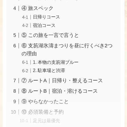
④ 旅スペック
日帰りコース
宿泊コース
⑤ この旅を一言で言うと
⑥ 支笏湖氷濤まつりを昼に行くべき2つ
の理由
1. 本物の支笏湖ブルー
2. 駐車場と渋滞
⑦ ルートA｜日帰り・整えるコース
⑧ ルートB｜宿泊・溶けるコース
⑨ やらなかったこと
⑩ 必須装備と予約
足元は最優先