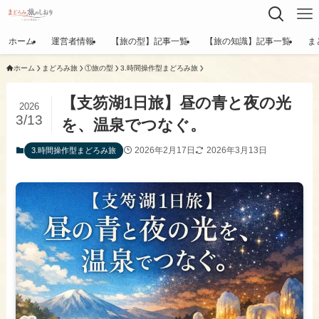
ホーム
運営者情報
【旅の型】記事一覧
【旅の知識】記事一覧
ま
ホーム
まどろみ旅
①旅の型
3.時間操作型まどろみ旅
【支笏湖1日旅】昼の青と夜の光
2026
3/13
を、温泉でつなぐ。
2026年2月17日
2026年3月13日
3.時間操作型まどろみ旅