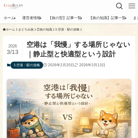
ホーム
運営者情報
【旅の型】記事一覧
【旅の知識】記事一覧
ま
ホーム
まどろみ旅
②旅の知識
​3.空港・駅の攻略
空港は「我慢」する場所じゃない
2026
3/13
｜静止型と快適型という設計
2026年2月20日
2026年3月13日
​3.空港・駅の攻略