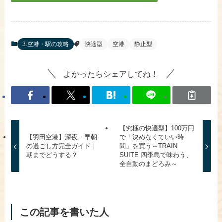
​3.空港・駅の攻略
快適型
空港
静止型
よかったらシェアしてね！
【究極の快適型】100万円
【羽田空港】深夜・早朝
で「決めなくていい時
の過ごし方完全ガイド｜
間」を買う～TRAIN
朝までどうする？
SUITE 四季島で味わう、
全自動のまどろみ～
この記事を書いた人