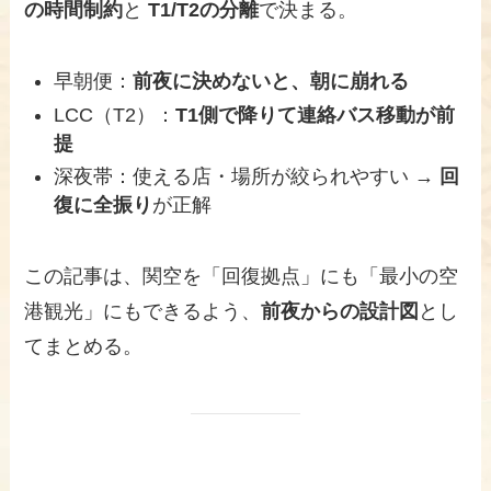
の時間制約
と
T1/T2の分離
で決まる。
早朝便：
前夜に決めないと、朝に崩れる
LCC（T2）：
T1側で降りて連絡バス移動が前
提
深夜帯：使える店・場所が絞られやすい →
回
復に全振り
が正解
この記事は、関空を「回復拠点」にも「最小の空
港観光」にもできるよう、
前夜からの設計図
とし
てまとめる。