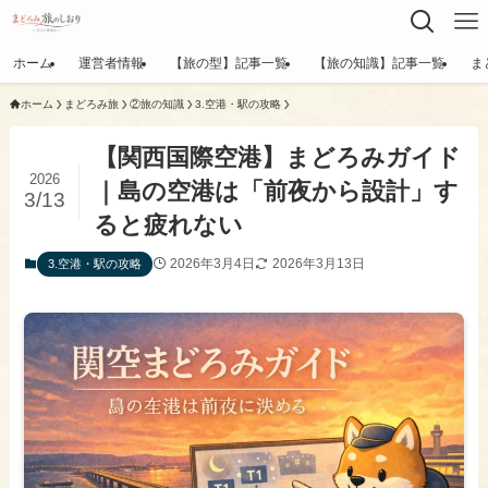
ホーム
運営者情報
【旅の型】記事一覧
【旅の知識】記事一覧
ま
ホーム
まどろみ旅
②旅の知識
​3.空港・駅の攻略
【関西国際空港】まどろみガイド
2026
｜島の空港は「前夜から設計」す
3/13
ると疲れない
2026年3月4日
2026年3月13日
​3.空港・駅の攻略