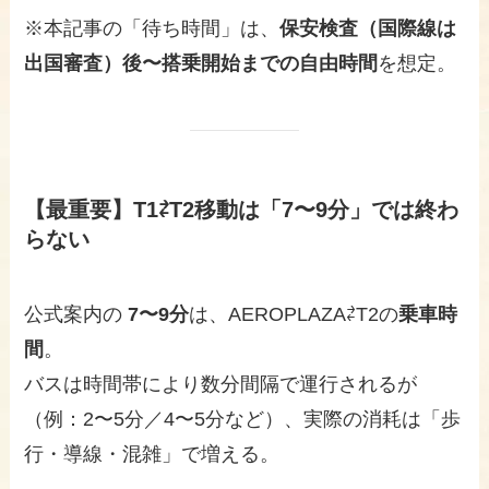
※本記事の「待ち時間」は、
保安検査（国際線は
出国審査）後〜搭乗開始までの自由時間
を想定。
【最重要】T1⇄T2移動は「7〜9分」では終わ
らない
公式案内の
7〜9分
は、AEROPLAZA⇄T2の
乗車時
間
。
バスは時間帯により数分間隔で運行されるが
（例：2〜5分／4〜5分など）、実際の消耗は「歩
行・導線・混雑」で増える。