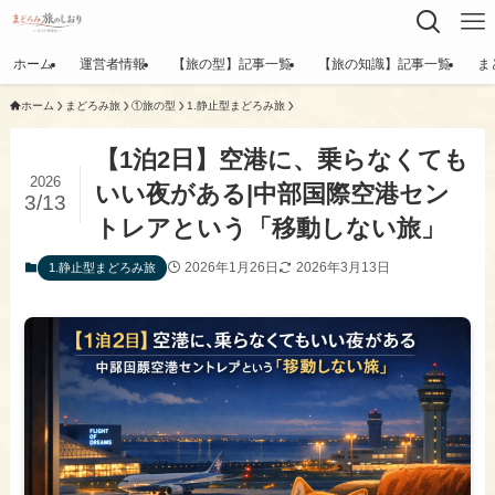
ホーム
運営者情報
【旅の型】記事一覧
【旅の知識】記事一覧
ま
ホーム
まどろみ旅
①旅の型
1.静止型まどろみ旅
【1泊2日】空港に、乗らなくても
2026
いい夜がある|中部国際空港セン
3/13
トレアという「移動しない旅」
2026年1月26日
2026年3月13日
1.静止型まどろみ旅