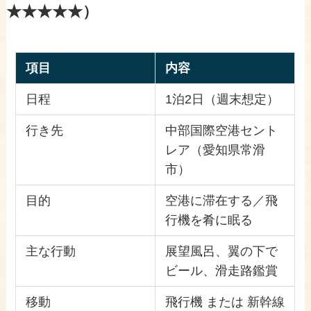
★★★★★）
項目
内容
日程
1泊2日（週末想定）
行き先
中部国際空港セント
レア（愛知県常滑
市）
目的
空港に滞在する／飛
行機を肴に眠る
主な行動
展望風呂、翼の下で
ビール、滑走路鑑賞
移動
飛行機 または 新幹線