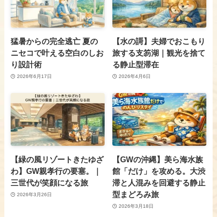
猛暑からの完全逃亡 夏の
【水の謌】夫婦でおこもり
ニセコで叶える空白のしお
旅する支笏湖｜観光を捨て
り設計術
る静止型滞在
2026年6月17日
2026年4月6日
【緑の風リゾートきたゆざ
【GWの沖縄】美ら海水族
わ】GW親孝行の要塞。｜
館「だけ」を攻める。大渋
三世代が笑顔になる旅
滞と人混みを回避する静止
型まどろみ旅
2026年3月26日
2026年3月18日