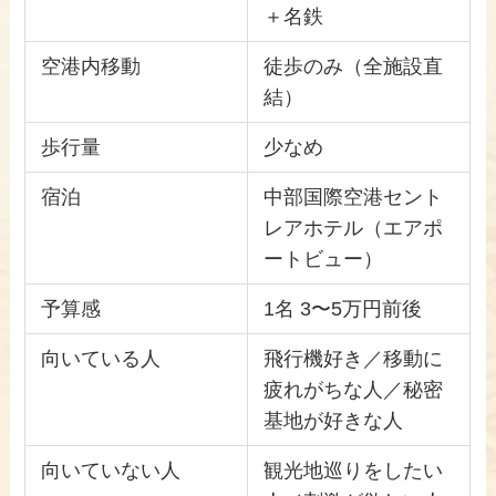
＋名鉄
空港内移動
徒歩のみ（全施設直
結）
歩行量
少なめ
宿泊
中部国際空港セント
レアホテル（エアポ
ートビュー）
予算感
1名 3〜5万円前後
向いている人
飛行機好き／移動に
疲れがちな人／秘密
基地が好きな人
向いていない人
観光地巡りをしたい