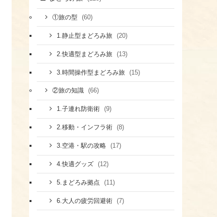
(60)
①旅の型
(20)
1.静止型まどろみ旅
(13)
2.快適型まどろみ旅
(15)
3.時間操作型まどろみ旅
(66)
②旅の知識
(9)
1.子連れ防衛術
(8)
​2.移動・インフラ術
(17)
​3.空港・駅の攻略
(12)
​4.快適グッズ
(11)
​5.まどろみ拠点
(7)
6.大人の疲労回避術