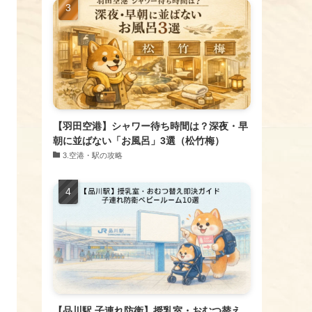
【羽田空港】シャワー待ち時間は？深夜・早
朝に並ばない「お風呂」3選（松竹梅）
​3.空港・駅の攻略
【品川駅 子連れ防衛】授乳室・おむつ替え