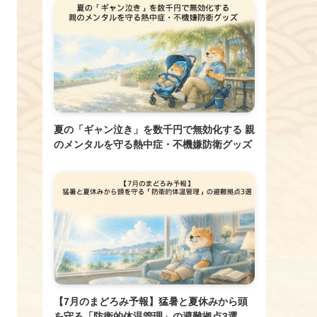
夏の「ギャン泣き」を数千円で無効化する 親
のメンタルを守る熱中症・不機嫌防衛グッズ
【7月のまどろみ予報】猛暑と夏休みから頭
を守る「防衛的体温管理」の避難拠点3選