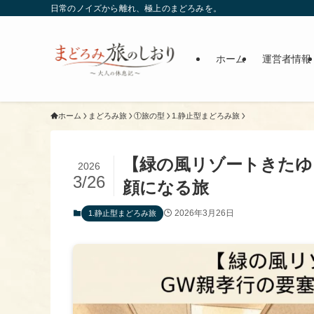
日常のノイズから離れ、極上のまどろみを。
ホーム
運営者情報
ホーム
まどろみ旅
①旅の型
1.静止型まどろみ旅
【緑の風リゾートきたゆ
2026
3/26
顔になる旅
2026年3月26日
1.静止型まどろみ旅