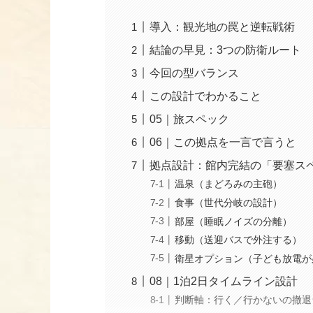
導入：観光地の罠と逆転戦術
結論の早見：3つの防衛ルート
今回の型バランス
この設計でわかること
05｜旅スペック
06｜この拠点を一言で言うと
拠点設計：館内完結の「要塞ス
温泉（まどろみの主砲）
食事（世代分岐の設計）
部屋（睡眠ノイズの分離）
移動（送迎バスで外注する）
衛星オプション（子ども放電が
08｜1泊2日タイムライン設計
判断軸：行く／行かないの撤退