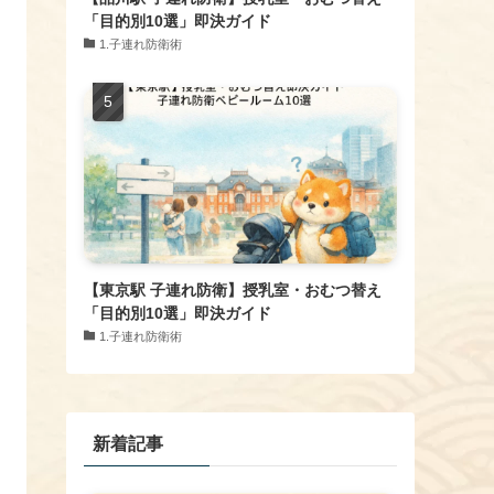
「目的別10選」即決ガイド
1.子連れ防衛術
【東京駅 子連れ防衛】授乳室・おむつ替え
「目的別10選」即決ガイド
1.子連れ防衛術
新着記事