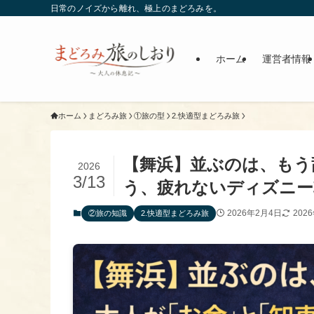
日常のノイズから離れ、極上のまどろみを。
ホーム
運営者情報
ホーム
まどろみ旅
①旅の型
2.快適型まどろみ旅
【舞浜】並ぶのは、もう
2026
3/13
う、疲れないディズニー
2026年2月4日
202
②旅の知識
2.快適型まどろみ旅