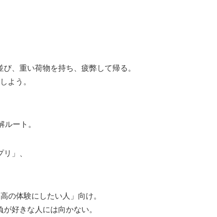
並び、重い荷物を持ち、疲弊して帰る。
業しよう。
解ルート。
プリ」、
最高の体験にしたい人」向け。
負が好きな人には向かない。