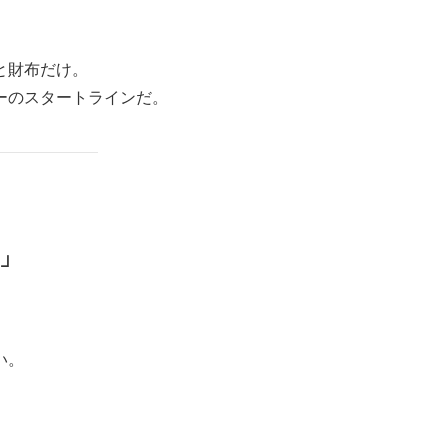
と財布だけ。
ーのスタートラインだ。
恵」
い。