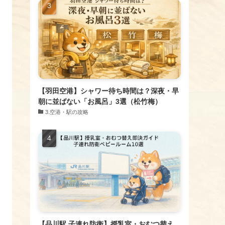
【羽田空港】シャワー待ち時間は？深夜・早
朝に並ばない「お風呂」3選（松竹梅）
​3.空港・駅の攻略
【品川駅 子連れ防衛】授乳室・おむつ替え