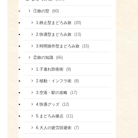
(60)
①旅の型
(20)
1.静止型まどろみ旅
(13)
2.快適型まどろみ旅
(15)
3.時間操作型まどろみ旅
(66)
②旅の知識
(9)
1.子連れ防衛術
(8)
​2.移動・インフラ術
(17)
​3.空港・駅の攻略
(12)
​4.快適グッズ
(11)
​5.まどろみ拠点
(7)
6.大人の疲労回避術