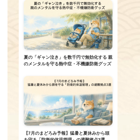
夏の「ギャン泣き」を数千円で無効化する 親
のメンタルを守る熱中症・不機嫌防衛グッズ
【7月のまどろみ予報】猛暑と夏休みから頭
を守る「防衛的体温管理」の避難拠点3選