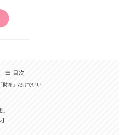
ト
目次
と「財布」だけでいい
る
恵」
ル】