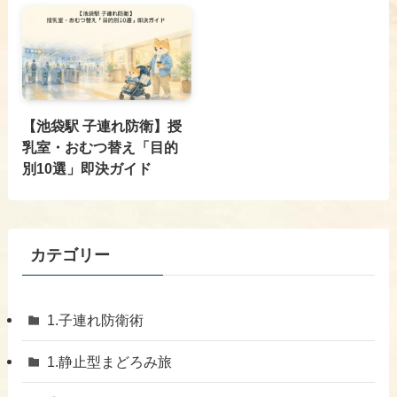
【池袋駅 子連れ防衛】授
乳室・おむつ替え「目的
別10選」即決ガイド
カテゴリー
1.子連れ防衛術
1.静止型まどろみ旅