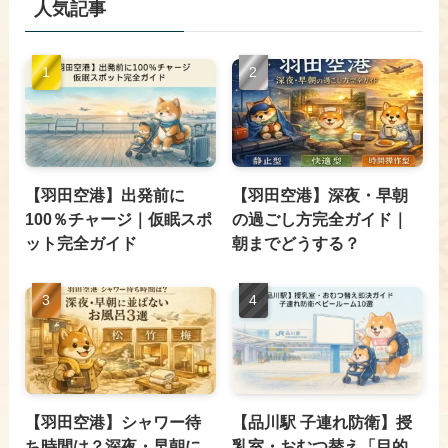
人気記事
【羽田空港】出発前に
【羽田空港】深夜・早朝
100％チャージ｜仮眠スポ
の過ごし方完全ガイド｜
ット完全ガイド
朝までどうする？
【羽田空港】シャワー待
【品川駅 子連れ防衛】授
ち時間は？深夜・早朝に
乳室・おむつ替え「目的