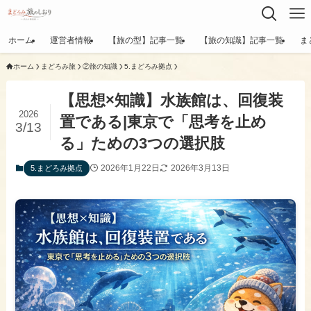
ホーム
運営者情報
【旅の型】記事一覧
【旅の知識】記事一覧
ま
ホーム
まどろみ旅
②旅の知識
​5.まどろみ拠点
【思想×知識】水族館は、回復装
2026
置である|東京で「思考を止め
3/13
る」ための3つの選択肢
2026年1月22日
2026年3月13日
​5.まどろみ拠点