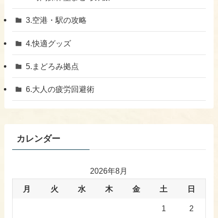
​3.空港・駅の攻略
​4.快適グッズ
​5.まどろみ拠点
6.大人の疲労回避術
カレンダー
2026年8月
月
火
水
木
金
土
日
1
2