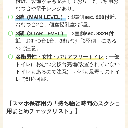
付近
。設備が最も充実しており、たっち用お
むつ台や電子レンジあり。
2階（MAIN LEVEL）
：1塁側
sec. 208付近
。
おむつ台2台、個室授乳室2部屋。
3階（STAR LEVEL）
：3塁側
sec. 332B付
近
。おむつ台1台。3階だけ「3塁側」にある
ので注意。
各階男性・女性・バリアフリートイレ
：一部
トイレにおむつ交換台完備(設置されていない
トイレもあるので注意)。パパも最寄りのトイ
レで対応可能。
【スマホ保存用の「持ち物と時間のスクショ
用まとめチェックリスト」】