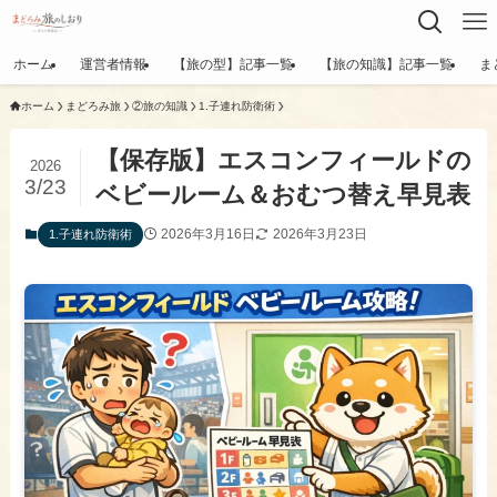
ホーム
運営者情報
【旅の型】記事一覧
【旅の知識】記事一覧
ま
ホーム
まどろみ旅
②旅の知識
1.子連れ防衛術
【保存版】エスコンフィールドの
2026
3/23
ベビールーム＆おむつ替え早見表
2026年3月16日
2026年3月23日
1.子連れ防衛術