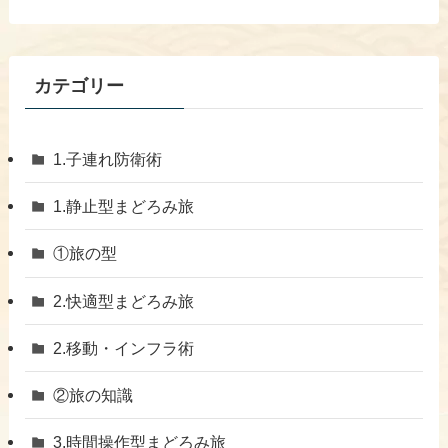
カテゴリー
1.子連れ防衛術
1.静止型まどろみ旅
①旅の型
2.快適型まどろみ旅
​2.移動・インフラ術
②旅の知識
3.時間操作型まどろみ旅