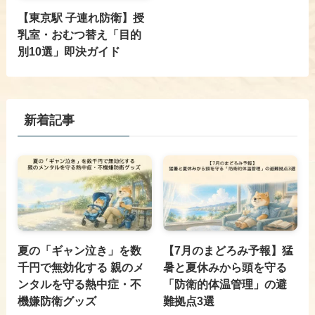
【東京駅 子連れ防衛】授
乳室・おむつ替え「目的
別10選」即決ガイド
新着記事
夏の「ギャン泣き」を数
【7月のまどろみ予報】猛
千円で無効化する 親のメ
暑と夏休みから頭を守る
ンタルを守る熱中症・不
「防衛的体温管理」の避
機嫌防衛グッズ
難拠点3選