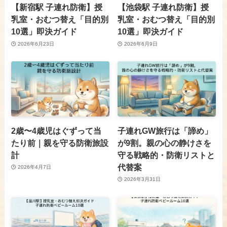
【新宿駅 子連れ防衛】授
【池袋駅 子連れ防衛】授
乳室・おむつ替え「目的別
乳室・おむつ替え「目的別
10選」即決ガイド
10選」即決ガイド
2026年6月23日
2026年6月9日
2歳〜4歳児はぐずって当
子連れGW旅行は「諦め」
たり前｜親を守る防衛旅設
が9割。親の心の静けさを
計
守る戦略的・防衛リストと
代替案
2026年4月7日
2026年3月31日