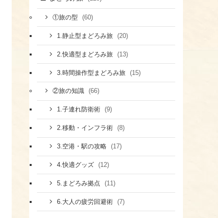
(60)
①旅の型
(20)
1.静止型まどろみ旅
(13)
2.快適型まどろみ旅
(15)
3.時間操作型まどろみ旅
(66)
②旅の知識
(9)
1.子連れ防衛術
(8)
​2.移動・インフラ術
(17)
​3.空港・駅の攻略
(12)
​4.快適グッズ
(11)
​5.まどろみ拠点
(7)
6.大人の疲労回避術