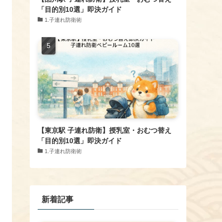
「目的別10選」即決ガイド
1.子連れ防衛術
【東京駅 子連れ防衛】授乳室・おむつ替え
「目的別10選」即決ガイド
1.子連れ防衛術
新着記事