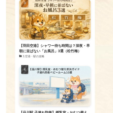
【羽田空港】シャワー待ち時間は？深夜・早
朝に並ばない「お風呂」3選（松竹梅）
​3.空港・駅の攻略
【品川駅 子連れ防衛】授乳室・おむつ替え