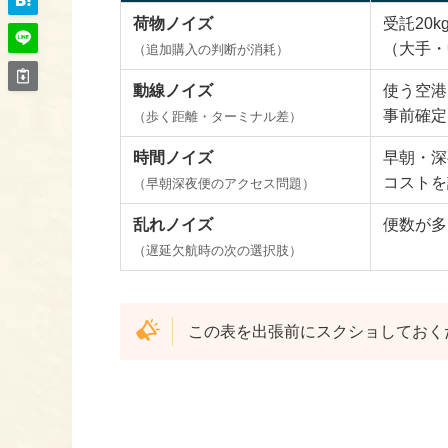
荷物ノイズ
受託20
（大手・
（追加購入の判断が消耗）
動線ノイズ
使う空港
事前確定
（歩く距離・ターミナル差）
時間ノイズ
早朝・深
コストを
（早朝深夜便のアクセス問題）
乱れノイズ
便数が多
（遅延欠航時の次の選択肢）
この表を出張前にスクショしておく