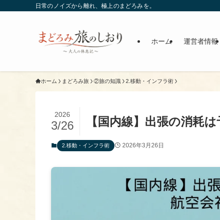
日常のノイズから離れ、極上のまどろみを。
ホーム
運営者情報
ホーム
まどろみ旅
②旅の知識
​2.移動・インフラ術
2026
【国内線】出張の消耗は
3/26
2026年3月26日
​2.移動・インフラ術