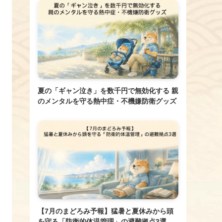
夏の「ギャン泣き」を数千円で無効化する 親
のメンタルを守る熱中症・不機嫌防衛グッズ
【7月のまどろみ予報】猛暑と夏休みから頭
を守る「防衛的体温管理」の避難拠点3選