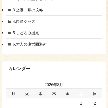
​3.空港・駅の攻略
​4.快適グッズ
​5.まどろみ拠点
6.大人の疲労回避術
カレンダー
2026年8月
月
火
水
木
金
土
日
1
2