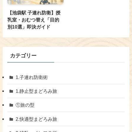
【池袋駅 子連れ防衛】授
乳室・おむつ替え「目的
別10選」即決ガイド
カテゴリー
1.子連れ防衛術
1.静止型まどろみ旅
①旅の型
2.快適型まどろみ旅