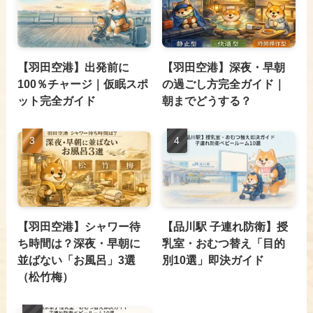
【羽田空港】出発前に
【羽田空港】深夜・早朝
100％チャージ｜仮眠スポ
の過ごし方完全ガイド｜
ット完全ガイド
朝までどうする？
【羽田空港】シャワー待
【品川駅 子連れ防衛】授
ち時間は？深夜・早朝に
乳室・おむつ替え「目的
並ばない「お風呂」3選
別10選」即決ガイド
（松竹梅）