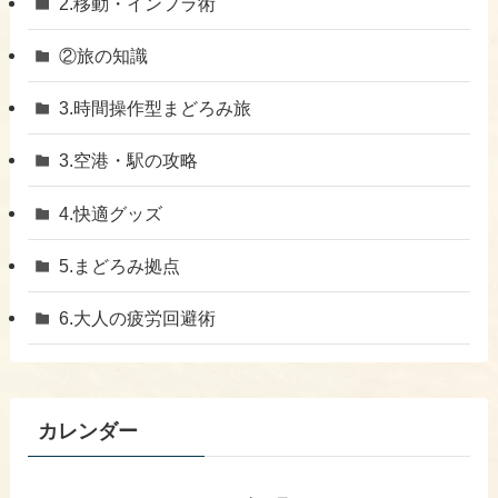
​2.移動・インフラ術
②旅の知識
3.時間操作型まどろみ旅
​3.空港・駅の攻略
​4.快適グッズ
​5.まどろみ拠点
6.大人の疲労回避術
カレンダー