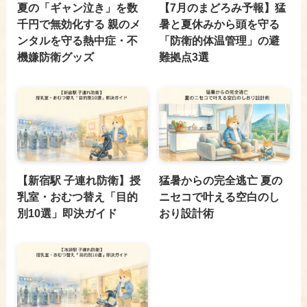
夏の「ギャン泣き」を数
【7月のまどろみ予報】猛
千円で無効化する 親のメ
暑と夏休みから頭を守る
ンタルを守る熱中症・不
「防衛的体温管理」の避
機嫌防衛グッズ
難拠点3選
【新宿駅 子連れ防衛】授
猛暑からの完全逃亡 夏の
乳室・おむつ替え「目的
ニセコで叶える空白のし
別10選」即決ガイド
おり設計術