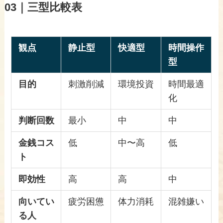
03｜三型比較表
観点
静止型
快適型
時間操作
型
目的
刺激削減
環境投資
時間最適
化
判断回数
最小
中
中
金銭コス
低
中〜高
低
ト
即効性
高
高
中
向いてい
疲労困憊
体力消耗
混雑嫌い
る人